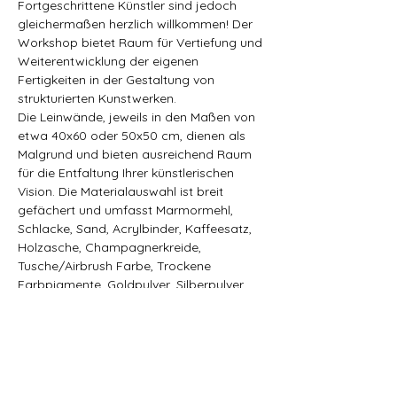
Fortgeschrittene Künstler sind jedoch 
gleichermaßen herzlich willkommen! Der 
Workshop bietet Raum für Vertiefung und 
Weiterentwicklung der eigenen 
Fertigkeiten in der Gestaltung von 
strukturierten Kunstwerken.
Die Leinwände, jeweils in den Maßen von 
etwa 40x60 oder 50x50 cm, dienen als 
Malgrund und bieten ausreichend Raum 
für die Entfaltung Ihrer künstlerischen 
Vision. Die Materialauswahl ist breit 
gefächert und umfasst Marmormehl, 
Schlacke, Sand, Acrylbinder, Kaffeesatz, 
Holzasche, Champagnerkreide, 
Tusche/Airbrush Farbe, Trockene 
Farbpigmente, Goldpulver, Silberpulver, 
Hämatitsand und Holzbeize.
Tauche ein in die Welt der Strukturen und 
lasse dich von der Vielfalt der Materialien 
inspirieren, um deine eigenen, 
einzigartigen Kunstwerke zu schaffen.
Alle notwendigen Materialien und 