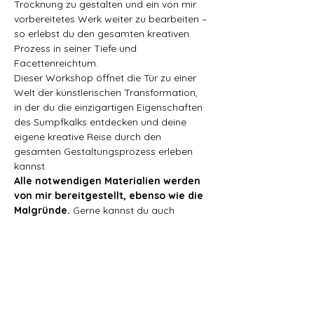
Trocknung zu gestalten und ein von mir 
vorbereitetes Werk weiter zu bearbeiten – 
so erlebst du den gesamten kreativen 
Prozess in seiner Tiefe und 
Facettenreichtum.
Dieser Workshop öffnet die Tür zu einer 
Welt der künstlerischen Transformation, 
in der du die einzigartigen Eigenschaften 
des Sumpfkalks entdecken und deine 
eigene kreative Reise durch den 
gesamten Gestaltungsprozess erleben 
kannst.
Alle notwendigen Materialien werden 
von mir bereitgestellt, ebenso wie die 
Malgründe. 
Gerne kannst du auch 
eigene Materialien mitbringen, um sie 
auszuprobieren und deine persönliche 
Note einzubringen.
Was du mitbringen solltest:
Heißluftpistole (alternativ starken 
Haarfön)
2 Gipserbecher und 1-2 Löffel zum 