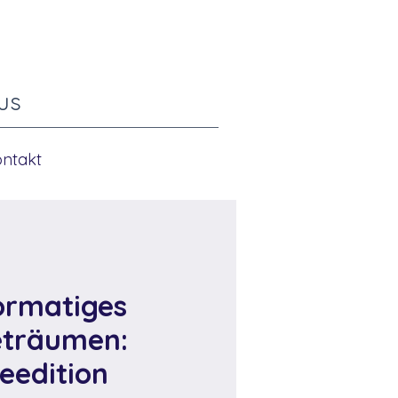
us
ontakt
ormatiges
eträumen:
eedition