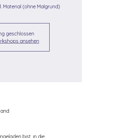
l. Material (ohne Malgrund)
g geschlossen
rkshops ansehen
land
ngeladen bist, in die 