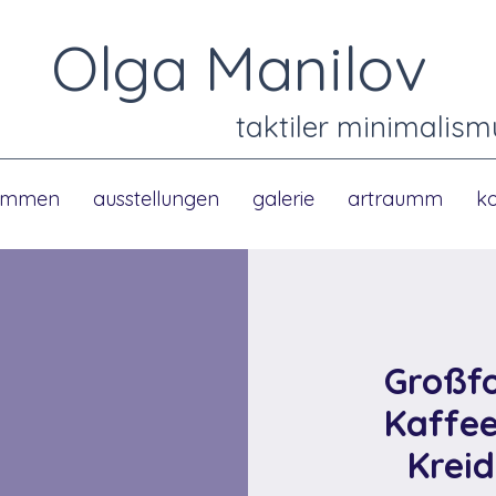
Olga Manilov
taktiler minimalism
kommen
ausstellungen
galerie
artraumm
k
Großf
Kaffe
Kreid