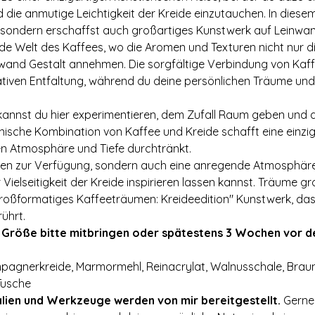
 die anmutige Leichtigkeit der Kreide einzutauchen. In diese
, sondern erschaffst auch großartiges Kunstwerk auf Leinwan
nde Welt des Kaffees, wo die Aromen und Texturen nicht nur d
wand Gestalt annehmen. Die sorgfältige Verbindung von Kaff
tiven Entfaltung, während du deine persönlichen Träume und 
annst du hier experimentieren, dem Zufall Raum geben und de
ische Kombination von Kaffee und Kreide schafft eine einzig
n Atmosphäre und Tiefe durchtränkt.
ialien zur Verfügung, sondern auch eine anregende Atmosphäre,
Vielseitigkeit der Kreide inspirieren lassen kannst. Träume gr
Großformatiges Kaffeeträumen: Kreideedition" Kunstwerk, das 
ührt.
 Größe bitte mitbringen oder spätestens 3 Wochen vor de
mpagnerkreide, Marmormehl, Reinacrylat, Walnusschale, Braun
Tusche
lien und Werkzeuge werden von mir bereitgestellt. 
Gerne