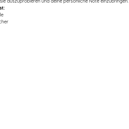
 sie auszuprobieren und deine persönliche Note einzubringen.
st:
le
cher